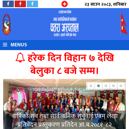
२३ साउन २०८३, शनिबार
MENUS
निपा भाइरस संक्रमण बारे उच्च
हरेक दिन विहान ७ देखि
सतर्कता अपनाउन सूचित गरिन्छ।
बेलुका ८ बजे सम्म।
श्री नेपाल रेडक्रस सोसाईटी केन्द्रीय कार्यालयद्वारा श्री
संयुक्त राष्ट्र संघीय जनसंख्याकोष (UNFP) को सहयोगमा
REPRODUCTIVE HEALTH सम्बन्धि औषधिहरु तथा
सामाग्रीहरु हस्तान्तरण, मिति २०८१/०६/२२ गते ।
वार्षिकोत्सव तथा सार्वजानिक सुनुवाई एवम् लेखा
प्रतिवेदन प्रस्तुकरण प्रतिदेन आ.ब.२०८१_८२