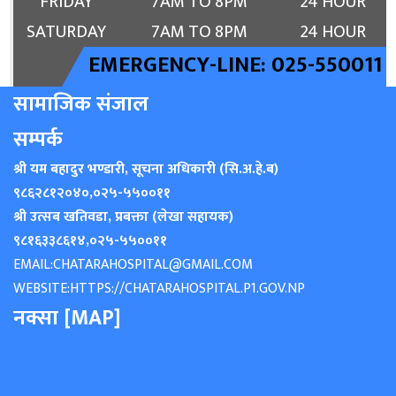
FRIDAY
7AM TO 8PM
24 HOUR
SATURDAY
7AM TO 8PM
24 HOUR
EMERGENCY-LINE: 025-550011
सामाजिक संजाल
सम्पर्क
श्री यम बहादुर भण्डारी, सूचना अधिकारी (सि.अ.हे.ब)
९८६२८१२०४०
,
०२५-५५००११
श्री उत्सब खतिवडा, प्रबक्ता (लेखा सहायक)
९८१६३३८६१४
,
०२५-५५००११
EMAIL:
CHATARAHOSPITAL@GMAIL.COM
WEBSITE:
HTTPS://CHATARAHOSPITAL.P1.GOV.NP
नक्सा [MAP]