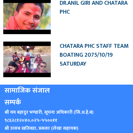
DR.ANIL GIRI AND CHATARA
PHC
CHATARA PHC STAFF TEAM
BOATING 2075/10/19
SATURDAY
सामाजिक संजाल
सम्पर्क
श्री यम बहादुर भण्डारी, सूचना अधिकारी (सि.अ.हे.ब)
९८६२८१२०४०
,
०२५-५५००११
श्री उत्सब खतिवडा, प्रबक्ता (लेखा सहायक)