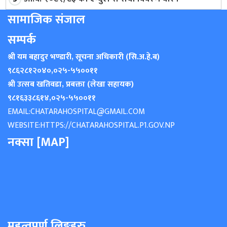
सामाजिक संजाल
सम्पर्क
श्री यम बहादुर भण्डारी, सूचना अधिकारी (सि.अ.हे.ब)
९८६२८१२०४०
,
०२५-५५००११
श्री उत्सब खतिवडा, प्रबक्ता (लेखा सहायक)
९८१६३३८६१४
,
०२५-५५००११
EMAIL:
CHATARAHOSPITAL@GMAIL.COM
WEBSITE:
HTTPS://CHATARAHOSPITAL.P1.GOV.NP
नक्सा [MAP]
महत्वपुर्ण लिङ्कहरु