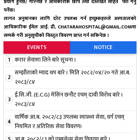
प्रयोग हुनेछ/ गरिनेछ र अधिकारीक छाप तथा दस्तखत सहित पेश गर्नु
पर्नेछ।
लागत अनुमानका लागि दरेट उपलब्ध गर्न इच्छुकहरुले अस्पतालको
आधिकारिक ईमेल आई. डी, CHATARAHOSPITAL@GMAIL.COMमा
सम्पर्क गरी अनुसूचीको विस्तृत विवरण प्राप्त गर्न सकिनेछ ।
EVENTS
NOTICE
करार सेवामा लिने बारे सूचना ।
सम्झौताको म्याद थप बारे । मिति २०८२/०४/२० गते आ.ब.
२०८३/८४
ई.सि.जी. (E.C.G) मेसिन छनौट एवम् दावी विरोध बारे ।
२०८३/८४
वार्षिक आ.ब. २०८२/८३ उपलब्ध स्वास्थ्य सेवा, वर्ग एवम्
नियमित र अतिरिक्त सेवा विवरण।
आ.ब. २०८२/८३ को एम्बुलेन्स सेवा विवरण बारे ।