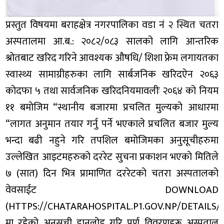
प्रस्तुत विषयमा बराहक्षेत्र नगरपालिका वडा नं २ स्थित चतरा
अस्पतालमा आ.ब.: २०८२/०८३ सालको लागि आन्तरिक
श्रोतबाट खरिद गरिने आवश्यक औषधि/ शिशा फ्रेम लगायतका
स्वास्थ्य सामाग्रीहरुका लागि सार्बजनिक खरिदऐन २०६३
कोदफा ५ तथा सार्वजनिक खरिदनियमावलीः २०६४ को नियम
११ बमोजिम “स्थानीय बजारमा प्रचलित मुल्यको आधारमा
“लागत अनुमान तयार गर्नु पर्ने भएकाले प्रचलित बजार मुल्य
भन्दा बढी नहुने गरि तपशिल बमोजिमका अनुसूचीहरुमा
उल्लेखित आइटमहरुको दररेट सुचना प्रकाशन भएको मितिले
७ (सात) दिन भित्र प्रामाणित दररेटको चतरा अस्पतालको
वेवसाईट DOWNLOAD
(HTTPS://CHATARAHOSPITAL.P1.GOV.NP/DETAIL
मा रहेको अनूसुची डानलोड गरि पुर्ण विवरणहरू अस्पताल