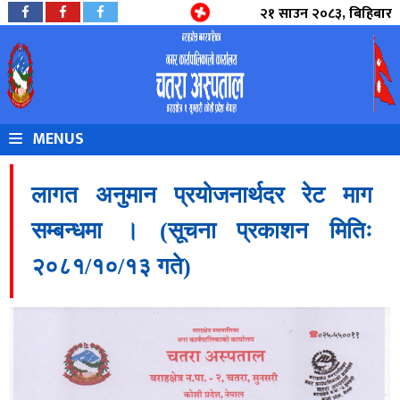
२१ साउन २०८३, बिहिबार
MENUS
लागत अनुमान प्रयोजनार्थदर रेट माग
सम्बन्धमा । (सूचना प्रकाशन मितिः
२०८१/१०/१३ गते)