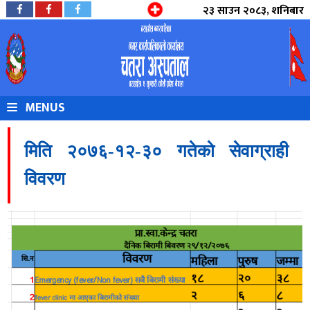
२३ साउन २०८३, शनिबार
MENUS
मिति २०७६-१२-३० गतेको सेवाग्राही
विवरण