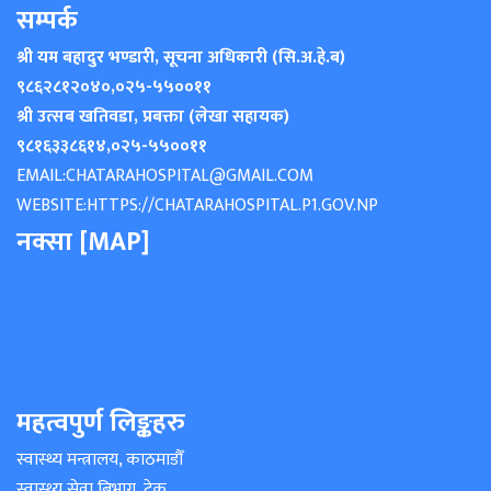
सम्पर्क
श्री यम बहादुर भण्डारी, सूचना अधिकारी (सि.अ.हे.ब)
९८६२८१२०४०
,
०२५-५५००११
श्री उत्सब खतिवडा, प्रबक्ता (लेखा सहायक)
९८१६३३८६१४
,
०२५-५५००११
EMAIL:
CHATARAHOSPITAL@GMAIL.COM
WEBSITE:
HTTPS://CHATARAHOSPITAL.P1.GOV.NP
नक्सा [MAP]
महत्वपुर्ण लिङ्कहरु
स्वास्थ्य मन्त्रालय, काठमाडौँ
स्वास्थ्य सेवा बिभाग, टेकु