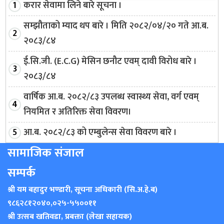
करार सेवामा लिने बारे सूचना ।
सम्झौताको म्याद थप बारे । मिति २०८२/०४/२० गते आ.ब.
२०८३/८४
ई.सि.जी. (E.C.G) मेसिन छनौट एवम् दावी विरोध बारे ।
२०८३/८४
वार्षिक आ.ब. २०८२/८३ उपलब्ध स्वास्थ्य सेवा, वर्ग एवम्
नियमित र अतिरिक्त सेवा विवरण।
आ.ब. २०८२/८३ को एम्बुलेन्स सेवा विवरण बारे ।
सामाजिक संजाल
सम्पर्क
श्री यम बहादुर भण्डारी, सूचना अधिकारी (सि.अ.हे.ब)
९८६२८१२०४०
,
०२५-५५००११
श्री उत्सब खतिवडा, प्रबक्ता (लेखा सहायक)