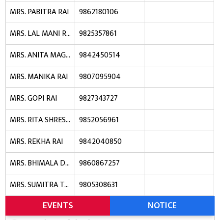
MRS. PABITRA RAI
9862180106
MRS. LAL MANI RAI
9825357861
MRS. ANITA MAGAR
9842450514
MRS. MANIKA RAI
9807095904
MRS. GOPI RAI
9827343727
MRS. RITA SHRESTHA
9852056961
MRS. REKHA RAI
9842040850
MRS. BHIMALA DEVI PRADHAN
9860867257
MRS. SUMITRA TAMANG
9805308631
EVENTS
NOTICE