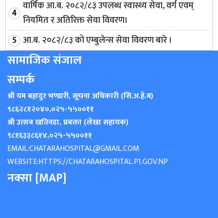
वार्षिक आ.ब. २०८२/८३ उपलब्ध स्वास्थ्य सेवा, वर्ग एवम्
नियमित र अतिरिक्त सेवा विवरण।
आ.ब. २०८२/८३ को एम्बुलेन्स सेवा विवरण बारे ।
सामाजिक संजाल
सम्पर्क
श्री यम बहादुर भण्डारी, सूचना अधिकारी (सि.अ.हे.ब)
९८६२८१२०४०
,
०२५-५५००११
श्री उत्सब खतिवडा, प्रबक्ता (लेखा सहायक)
९८१६३३८६१४
,
०२५-५५००११
EMAIL:
CHATARAHOSPITAL@GMAIL.COM
WEBSITE:
HTTPS://CHATARAHOSPITAL.P1.GOV.NP
नक्सा [MAP]