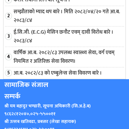
सम्झौताको म्याद थप बारे । मिति २०८२/०४/२० गते आ.ब.
२०८३/८४
ई.सि.जी. (E.C.G) मेसिन छनौट एवम् दावी विरोध बारे ।
२०८३/८४
वार्षिक आ.ब. २०८२/८३ उपलब्ध स्वास्थ्य सेवा, वर्ग एवम्
नियमित र अतिरिक्त सेवा विवरण।
आ.ब. २०८२/८३ को एम्बुलेन्स सेवा विवरण बारे ।
सामाजिक संजाल
सम्पर्क
श्री यम बहादुर भण्डारी, सूचना अधिकारी (सि.अ.हे.ब)
९८६२८१२०४०
,
०२५-५५००११
श्री उत्सब खतिवडा, प्रबक्ता (लेखा सहायक)