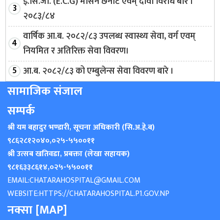
ई.सि.जी. (E.C.G) मेसिन छनौट एवम् दावी विरोध बारे ।
२०८३/८४
वार्षिक आ.ब. २०८२/८३ उपलब्ध स्वास्थ्य सेवा, वर्ग एवम्
नियमित र अतिरिक्त सेवा विवरण।
आ.ब. २०८२/८३ को एम्बुलेन्स सेवा विवरण बारे ।
सामाजिक संजाल
सम्पर्क
श्री यम बहादुर भण्डारी, सूचना अधिकारी (सि.अ.हे.ब)
९८६२८१२०४०
,
०२५-५५००११
श्री उत्सब खतिवडा, प्रबक्ता (लेखा सहायक)
९८१६३३८६१४
,
०२५-५५००११
EMAIL:
CHATARAHOSPITAL@GMAIL.COM
WEBSITE:
HTTPS://CHATARAHOSPITAL.P1.GOV.NP
नक्सा [MAP]