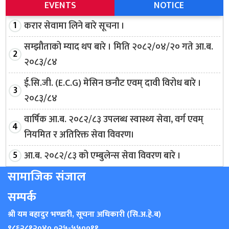
EVENTS
NOTICE
करार सेवामा लिने बारे सूचना ।
सम्झौताको म्याद थप बारे । मिति २०८२/०४/२० गते आ.ब.
२०८३/८४
ई.सि.जी. (E.C.G) मेसिन छनौट एवम् दावी विरोध बारे ।
२०८३/८४
वार्षिक आ.ब. २०८२/८३ उपलब्ध स्वास्थ्य सेवा, वर्ग एवम्
नियमित र अतिरिक्त सेवा विवरण।
आ.ब. २०८२/८३ को एम्बुलेन्स सेवा विवरण बारे ।
सामाजिक संजाल
सम्पर्क
श्री यम बहादुर भण्डारी, सूचना अधिकारी (सि.अ.हे.ब)
९८६२८१२०४०
,
०२५-५५००११