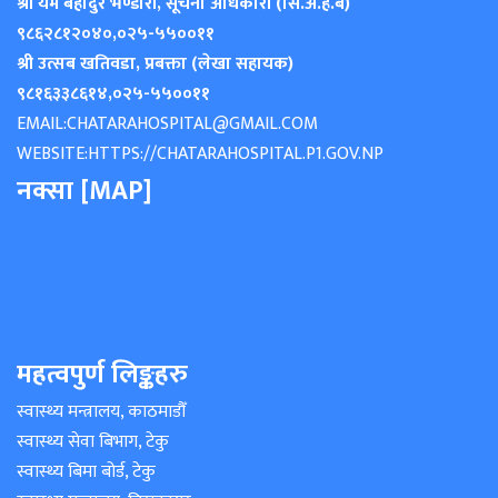
श्री यम बहादुर भण्डारी, सूचना अधिकारी (सि.अ.हे.ब)
९८६२८१२०४०
,
०२५-५५००११
श्री उत्सब खतिवडा, प्रबक्ता (लेखा सहायक)
९८१६३३८६१४
,
०२५-५५००११
EMAIL:
CHATARAHOSPITAL@GMAIL.COM
WEBSITE:
HTTPS://CHATARAHOSPITAL.P1.GOV.NP
नक्सा [MAP]
महत्वपुर्ण लिङ्कहरु
स्वास्थ्य मन्त्रालय, काठमाडौँ
स्वास्थ्य सेवा बिभाग, टेकु
स्वास्थ्य बिमा बोर्ड, टेकु