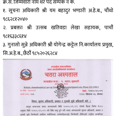
क्र.सं. जिम्मेवारी नाम थर पद सम्पर्क नं कै.
१. सूचना अधिकारी श्री यम बहादुर भण्डारी अ.हे.ब., चौंथो
९८६२८१२०४०
२. प्रबक्ता श्री उत्सब खतिवडा लेखा सहायक, पाचौं
९८१६३३८६१४
३. गुनासो सुन्ने अधिकारी श्री योगेन्द्र कट्टेल नि.कार्यालय प्रमुख,
सि.अ.हे.ब., छैठौं ९८५२०२६२८४