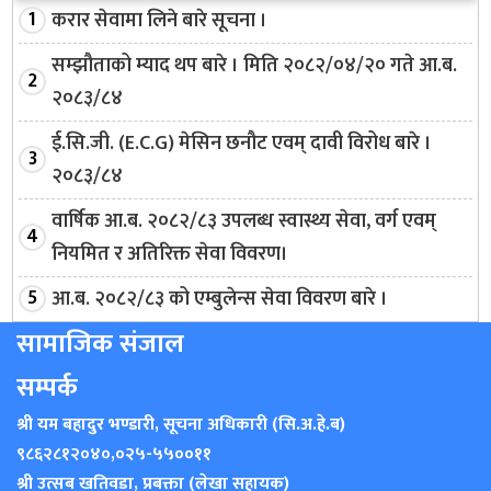
करार सेवामा लिने बारे सूचना ।
सम्झौताको म्याद थप बारे । मिति २०८२/०४/२० गते आ.ब.
२०८३/८४
ई.सि.जी. (E.C.G) मेसिन छनौट एवम् दावी विरोध बारे ।
२०८३/८४
वार्षिक आ.ब. २०८२/८३ उपलब्ध स्वास्थ्य सेवा, वर्ग एवम्
नियमित र अतिरिक्त सेवा विवरण।
आ.ब. २०८२/८३ को एम्बुलेन्स सेवा विवरण बारे ।
सामाजिक संजाल
सम्पर्क
श्री यम बहादुर भण्डारी, सूचना अधिकारी (सि.अ.हे.ब)
९८६२८१२०४०
,
०२५-५५००११
श्री उत्सब खतिवडा, प्रबक्ता (लेखा सहायक)